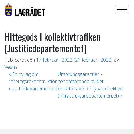
Hittegods i kollektivtrafiken
(Justitiedepartementet)
Publicerat den
17 februari, 2022
(21 februari, 2022)
av
Vesna
Inläggsnavigering
En ny lag om
Ursprungsgarantier –
företagsrekonstruktion
genomförande av det
(Justitiedepartementet)
omarbetade förnybartdirektivet
(Infrastrukturdepartementet)