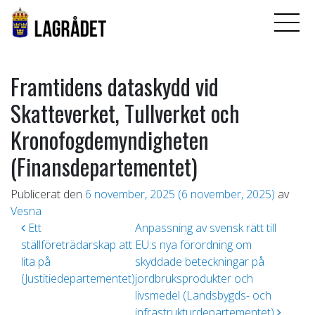
Framtidens dataskydd vid
Skatteverket, Tullverket och
Kronofogdemyndigheten
(Finansdepartementet)
Publicerat den
6 november, 2025
(6 november, 2025)
av
Vesna
Inläggsnavigering
Ett
Anpassning av svensk rätt till
ställföreträdarskap att
EU:s nya förordning om
lita på
skyddade beteckningar på
(Justitiedepartementet)
jordbruksprodukter och
livsmedel (Landsbygds- och
infrastrukturdepartementet)