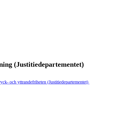
ning (Justitiedepartementet)
ryck- och yttrandefriheten (Justitiedepartementet)