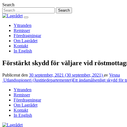
Hoppa
Search
till
innehåll
Yttranden
Remisser
Föredragningar
Om Lagrådet
Kontakt
In English
Förstärkt skydd för väljare vid röstmottag
Publicerat den
30 september, 2021
(30 september, 2021)
av
Vesna
Inläggsnavigering
Utlandsspioneri (Justitiedepartementet)
Ett ändamålsenligt skydd för t
Yttranden
Remisser
Föredragningar
Om Lagrådet
Kontakt
In English