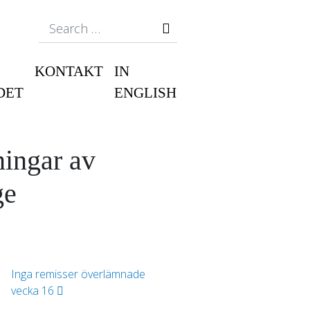
Search
KONTAKT
IN
DET
ENGLISH
ningar av
ge
n
Inga remisser överlämnade
vecka 16