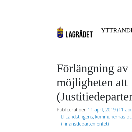
YTTRAND
Förlängning av 
möjligheten att 
(Justitiedeparte
Publicerat den
11 april, 2019
(11 apr
Inläggsnavigering
Landstingens, kommunernas och b
(Finansdepartementet)