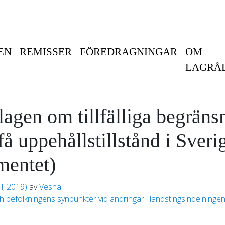
EN
REMISSER
FÖREDRAGNINGAR
OM
LAGRÅ
lagen om tillfälliga begräns
få uppehållstillstånd i Sveri
mentet)
il, 2019)
av
Vesna
efolkningens synpunkter vid ändringar i landstingsindelninge