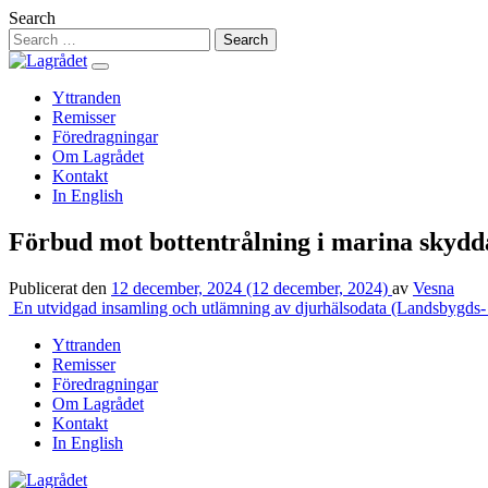
Hoppa
Search
till
innehåll
Yttranden
Remisser
Föredragningar
Om Lagrådet
Kontakt
In English
Förbud mot bottentrålning i marina skyd
Publicerat den
12 december, 2024
(12 december, 2024)
av
Vesna
Inläggsnavigering
En utvidgad insamling och utlämning av djurhälsodata (Landsbygds- 
Yttranden
Remisser
Föredragningar
Om Lagrådet
Kontakt
In English