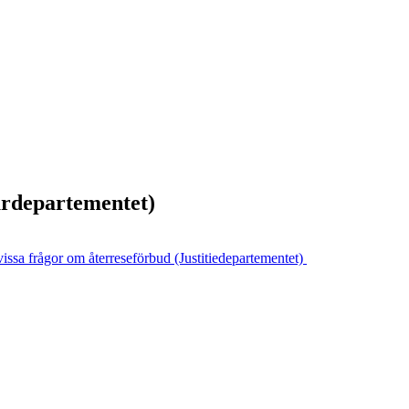
urdepartementet)
issa frågor om återreseförbud (Justitiedepartementet)