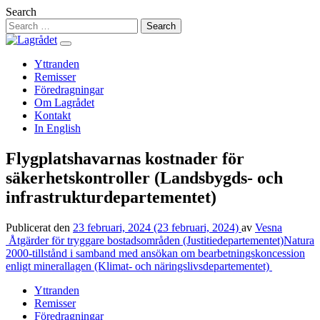
Hoppa
Search
till
innehåll
Yttranden
Remisser
Föredragningar
Om Lagrådet
Kontakt
In English
Flygplatshavarnas kostnader för
säkerhetskontroller (Landsbygds- och
infrastrukturdepartementet)
Publicerat den
23 februari, 2024
(23 februari, 2024)
av
Vesna
Inläggsnavigering
Åtgärder för tryggare bostadsområden (Justitiedepartementet)
Natura
2000-tillstånd i samband med ansökan om bearbetningskoncession
enligt minerallagen (Klimat- och näringslivsdepartementet)
Yttranden
Remisser
Föredragningar