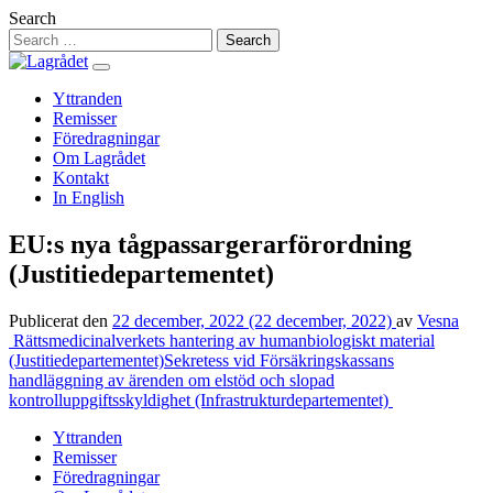
Hoppa
Search
till
innehåll
Yttranden
Remisser
Föredragningar
Om Lagrådet
Kontakt
In English
EU:s nya tågpassargerarförordning
(Justitiedepartementet)
Publicerat den
22 december, 2022
(22 december, 2022)
av
Vesna
Inläggsnavigering
Rättsmedicinalverkets hantering av humanbiologiskt material
(Justitiedepartementet)
Sekretess vid Försäkringskassans
handläggning av ärenden om elstöd och slopad
kontrolluppgiftsskyldighet (Infrastrukturdepartementet)
Yttranden
Remisser
Föredragningar