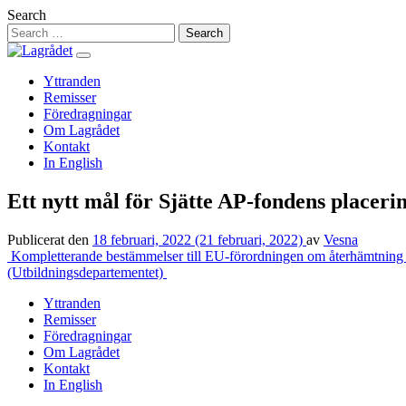
Hoppa
Search
till
innehåll
Yttranden
Remisser
Föredragningar
Om Lagrådet
Kontakt
In English
Ett nytt mål för Sjätte AP-fondens placer
Publicerat den
18 februari, 2022
(21 februari, 2022)
av
Vesna
Inläggsnavigering
Kompletterande bestämmelser till EU-förordningen om återhämtning o
(Utbildningsdepartementet)
Yttranden
Remisser
Föredragningar
Om Lagrådet
Kontakt
In English