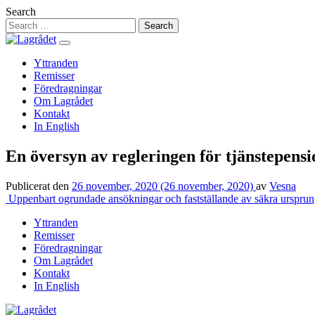
Hoppa
Search
till
innehåll
Yttranden
Remisser
Föredragningar
Om Lagrådet
Kontakt
In English
En översyn av regleringen för tjänstepens
Publicerat den
26 november, 2020
(26 november, 2020)
av
Vesna
Inläggsnavigering
Uppenbart ogrundade ansökningar och fastställande av säkra ursprung
Yttranden
Remisser
Föredragningar
Om Lagrådet
Kontakt
In English