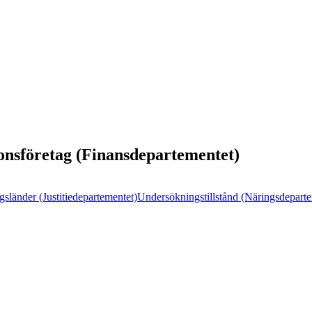
ionsföretag (Finansdepartementet)
sländer (Justitiedepartementet)
Undersökningstillstånd (Näringsdepart