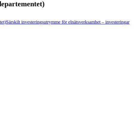
edepartementet)
tet)
Särskilt investeringsutrymme för elnätsverksamhet – investeringar