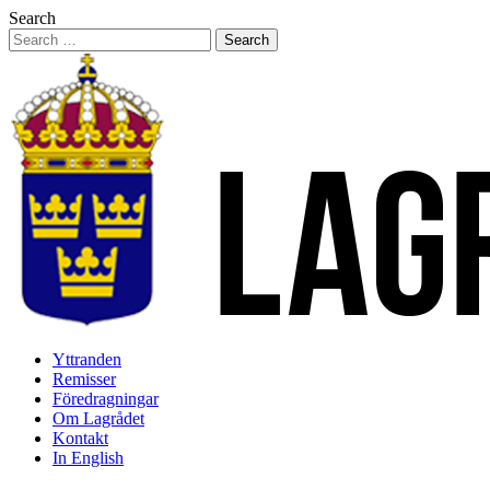
Hoppa
Search
till
innehåll
Yttranden
Remisser
Föredragningar
Om Lagrådet
Kontakt
In English