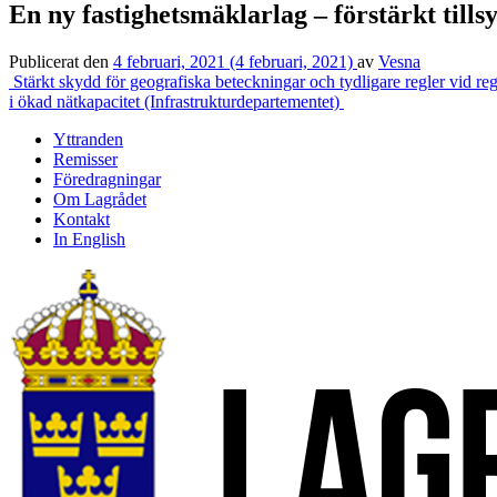
En ny fastighetsmäklarlag – förstärkt till
Publicerat den
4 februari, 2021
(4 februari, 2021)
av
Vesna
Inläggsnavigering
Stärkt skydd för geografiska beteckningar och tydligare regler vid re
i ökad nätkapacitet (Infrastrukturdepartementet)
Yttranden
Remisser
Föredragningar
Om Lagrådet
Kontakt
In English