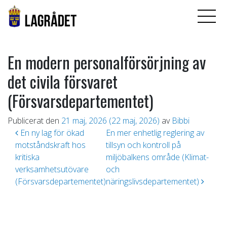
En modern personalförsörjning av
det civila försvaret
(Försvarsdepartementet)
Publicerat den
21 maj, 2026
(22 maj, 2026)
av
Bibbi
Inläggsnavigering
En ny lag för ökad
En mer enhetlig reglering av
motståndskraft hos
tillsyn och kontroll på
kritiska
miljöbalkens område (Klimat-
verksamhetsutövare
och
(Försvarsdepartementet)
näringslivsdepartementet)