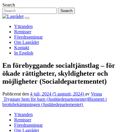
Hoppa
Search
till
innehåll
Yttranden
Remisser
Föredragningar
Om Lagrådet
Kontakt
In English
En förebyggande socialtjänstlag – för
ökade rättigheter, skyldigheter och
möjligheter (Socialdepartementet)
Publicerat den
4 juli, 2024
(5 augusti, 2024)
av
Vesna
Inläggsnavigering
Tryggare hem för barn (Justitiedepartementet)
Biometri i
brottsbekämpningen (Justitiedepartementet)
Yttranden
Remisser
Föredragningar
Om Lagrådet