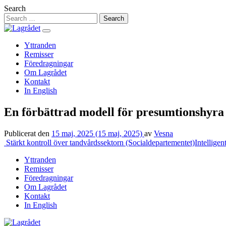
Hoppa
Search
till
innehåll
Yttranden
Remisser
Föredragningar
Om Lagrådet
Kontakt
In English
En förbättrad modell för presumtionshyra 
Publicerat den
15 maj, 2025
(15 maj, 2025)
av
Vesna
Inläggsnavigering
Stärkt kontroll över tandvårdssektorn (Socialdepartementet)
Intellige
Yttranden
Remisser
Föredragningar
Om Lagrådet
Kontakt
In English