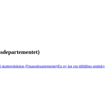
nsdepartementet)
l skattereduktion (Finansdepartementet)
En ny lag om tillfälliga smittsk