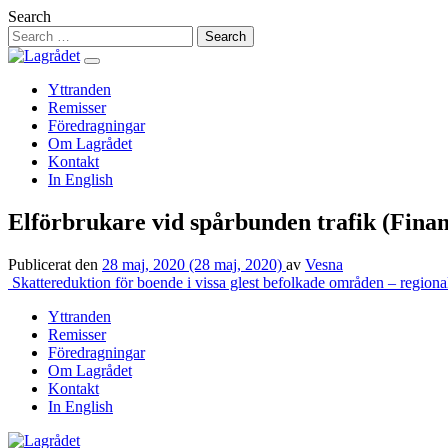
Hoppa
Search
till
innehåll
Yttranden
Remisser
Föredragningar
Om Lagrådet
Kontakt
In English
Elförbrukare vid spårbunden trafik (Fina
Publicerat den
28 maj, 2020
(28 maj, 2020)
av
Vesna
Inläggsnavigering
Skattereduktion för boende i vissa glest befolkade områden – regiona
Yttranden
Remisser
Föredragningar
Om Lagrådet
Kontakt
In English