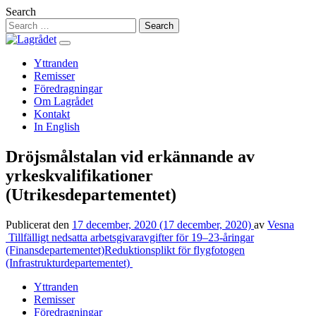
Hoppa
Search
till
innehåll
Yttranden
Remisser
Föredragningar
Om Lagrådet
Kontakt
In English
Dröjsmålstalan vid erkännande av
yrkeskvalifikationer
(Utrikesdepartementet)
Publicerat den
17 december, 2020
(17 december, 2020)
av
Vesna
Inläggsnavigering
Tillfälligt nedsatta arbetsgivaravgifter för 19–23-åringar
(Finansdepartementet)
Reduktionsplikt för flygfotogen
(Infrastrukturdepartementet)
Yttranden
Remisser
Föredragningar