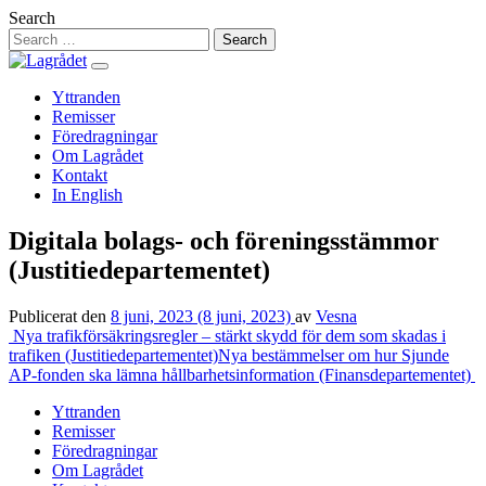
Hoppa
Search
till
innehåll
Yttranden
Remisser
Föredragningar
Om Lagrådet
Kontakt
In English
Digitala bolags- och föreningsstämmor
(Justitiedepartementet)
Publicerat den
8 juni, 2023
(8 juni, 2023)
av
Vesna
Inläggsnavigering
Nya trafikförsäkringsregler – stärkt skydd för dem som skadas i
trafiken (Justitiedepartementet)
Nya bestämmelser om hur Sjunde
AP-fonden ska lämna hållbarhetsinformation (Finansdepartementet)
Yttranden
Remisser
Föredragningar
Om Lagrådet