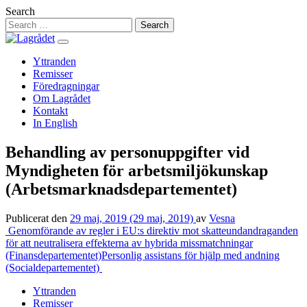
Hoppa
Search
till
innehåll
Yttranden
Remisser
Föredragningar
Om Lagrådet
Kontakt
In English
Behandling av personuppgifter vid
Myndigheten för arbetsmiljökunskap
(Arbetsmarknadsdepartementet)
Publicerat den
29 maj, 2019
(29 maj, 2019)
av
Vesna
Inläggsnavigering
Genomförande av regler i EU:s direktiv mot skatteundandraganden
för att neutralisera effekterna av hybrida missmatchningar
(Finansdepartementet)
Personlig assistans för hjälp med andning
(Socialdepartementet)
Yttranden
Remisser