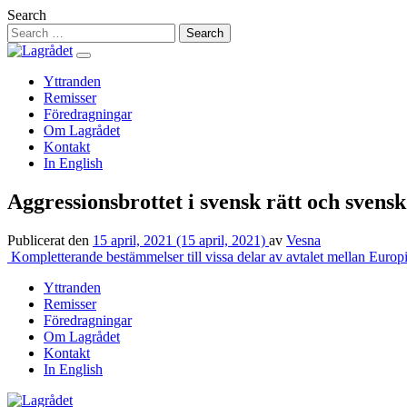
Hoppa
Search
till
innehåll
Yttranden
Remisser
Föredragningar
Om Lagrådet
Kontakt
In English
Aggressionsbrottet i svensk rätt och svensk
Publicerat den
15 april, 2021
(15 april, 2021)
av
Vesna
Inläggsnavigering
Kompletterande bestämmelser till vissa delar av avtalet mellan Europ
Yttranden
Remisser
Föredragningar
Om Lagrådet
Kontakt
In English