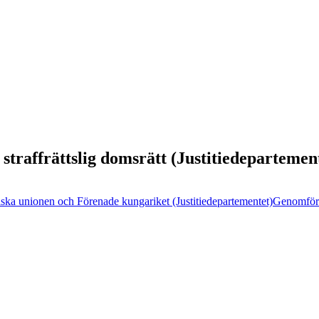
 straffrättslig domsrätt (Justitiedepartemen
iska unionen och Förenade kungariket (Justitiedepartementet)
Genomföra