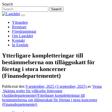
Hoppa
Search
till
innehåll
Yttranden
Remisser
Föredragningar
Om Lagrådet
Kontakt
In English
Ytterligare kompletteringar till
bestämmelserna om tilläggsskatt för
företag i stora koncerner
(Finansdepartementet)
Publicerat den
9 september, 2025
(3 september, 2025)
av
Vesna
Inläggsnavigering
Skärpta regler för villkorlig frigivning
(Justitiedepartementet)
Ytterligare kompletteringar till
bestämmelserna om tilläggsskatt för företag i stora koncerner
(Finansdepartementet)