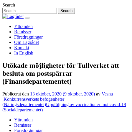
Hoppa
Search
till
innehåll
Yttranden
Remisser
Föredragningar
Om Lagrådet
Kontakt
In English
Utökade möjligheter för Tullverket att
besluta om postspärrar
(Finansdepartementet)
Publicerat den
13 oktober, 2020
(9 oktober, 2020)
av
Vesna
Inläggsnavigering
Konkurrensverkets befogenheter
(Näringsdepartementet)
Uppföljning av vaccinationer mot covid-19
(Socialdepartementet)
Yttranden
Remisser
Föredragningar