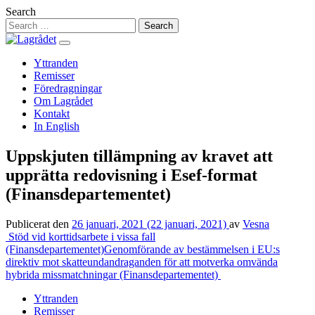
Hoppa
Search
till
innehåll
Yttranden
Remisser
Föredragningar
Om Lagrådet
Kontakt
In English
Uppskjuten tillämpning av kravet att
upprätta redovisning i Esef-format
(Finansdepartementet)
Publicerat den
26 januari, 2021
(22 januari, 2021)
av
Vesna
Inläggsnavigering
Stöd vid korttidsarbete i vissa fall
(Finansdepartementet)
Genomförande av bestämmelsen i EU:s
direktiv mot skatteundandraganden för att motverka omvända
hybrida missmatchningar (Finansdepartementet)
Yttranden
Remisser