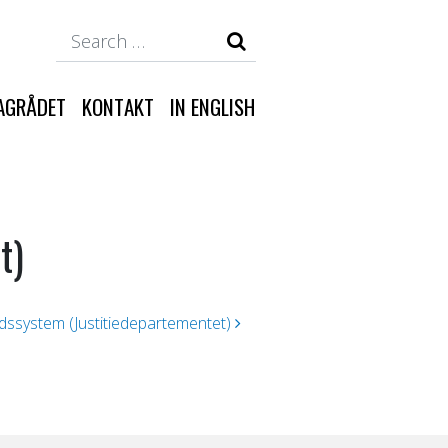
Search
AGRÅDET
KONTAKT
IN ENGLISH
t)
öljdssystem (Justitiedepartementet)