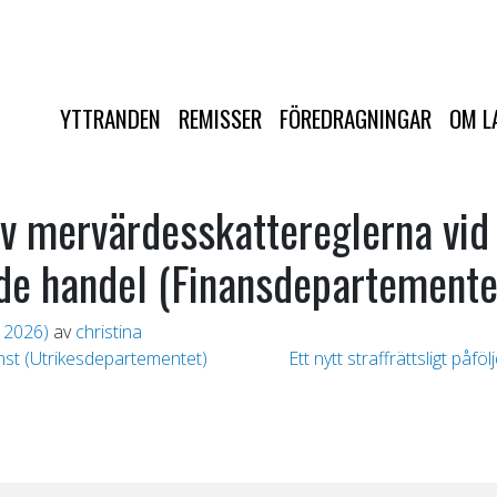
YTTRANDEN
REMISSER
FÖREDRAGNINGAR
OM L
av mervärdesskattereglerna vid
de handel (Finansdepartemente
, 2026)
av
christina
änst (Utrikesdepartementet)
Ett nytt straffrättsligt påf