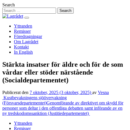
Hoppa
Search
till
innehåll
Yttranden
Remisser
Föredragningar
Om Lagrådet
Kontakt
In English
Stärkta insatser för äldre och för de som
vårdar eller stöder närstående
(Socialdepartementet)
Publicerat den
7 oktober, 2025
(3 oktober, 2025)
av
Vesna
Inläggsnavigering
Kustbevakningens sjöövervakning
(Försvarsdepartementet)
Genomförande av direktivet om skydd för
personer som deltar i den offentliga debatten samt införande av en
ny tredskodomssanktion (Justitiedepartementet)
Yttranden
Remisser