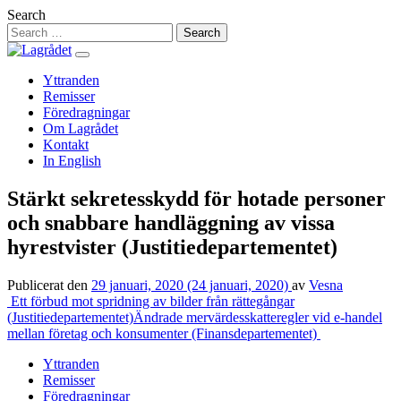
Hoppa
Search
till
innehåll
Yttranden
Remisser
Föredragningar
Om Lagrådet
Kontakt
In English
Stärkt sekretesskydd för hotade personer
och snabbare handläggning av vissa
hyrestvister (Justitiedepartementet)
Publicerat den
29 januari, 2020
(24 januari, 2020)
av
Vesna
Inläggsnavigering
Ett förbud mot spridning av bilder från rättegångar
(Justitiedepartementet)
Ändrade mervärdesskatteregler vid e-handel
mellan företag och konsumenter (Finansdepartementet)
Yttranden
Remisser
Föredragningar