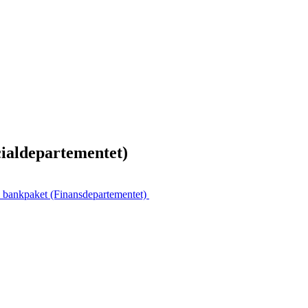
cialdepartementet)
 bankpaket (Finansdepartementet)