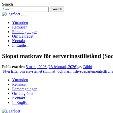
Hoppa
Search
till
innehåll
Yttranden
Remisser
Föredragningar
Om Lagrådet
Kontakt
In English
Slopat matkrav för serveringstillstånd (So
Publicerat den
5 mars, 2026
(28 februari, 2026)
av
Bibbi
Inläggsnavigering
Nya lagar om elsystemet (Klimat- och näringslivsdepartementet)
EU:s
Yttranden
Remisser
Föredragningar
Om Lagrådet
Kontakt
In English