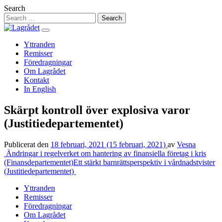
Hoppa
Search
till
innehåll
Yttranden
Remisser
Föredragningar
Om Lagrådet
Kontakt
In English
Skärpt kontroll över explosiva varor
(Justitiedepartementet)
Publicerat den
18 februari, 2021
(15 februari, 2021)
av
Vesna
Inläggsnavigering
Ändringar i regelverket om hantering av finansiella företag i kris
(Finansdepartementet)
Ett stärkt barnrättsperspektiv i vårdnadstvister
(Justitiedepartementet)
Yttranden
Remisser
Föredragningar
Om Lagrådet