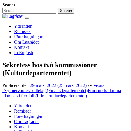
Hoppa
Search
till
innehåll
Yttranden
Remisser
Föredragningar
Om Lagrådet
Kontakt
In English
Sekretess hos två kommissioner
(Kulturdepartementet)
Publicerat den
29 mars, 2022
(25 mars, 2022)
av
Vesna
Inläggsnavigering
Ny mervärdesskattelag (Finansdepartementet)
Fordon ska kunna
klampas i fler fall (Infrastrukturdepartementet)
Yttranden
Remisser
Föredragningar
Om Lagrådet
Kontakt