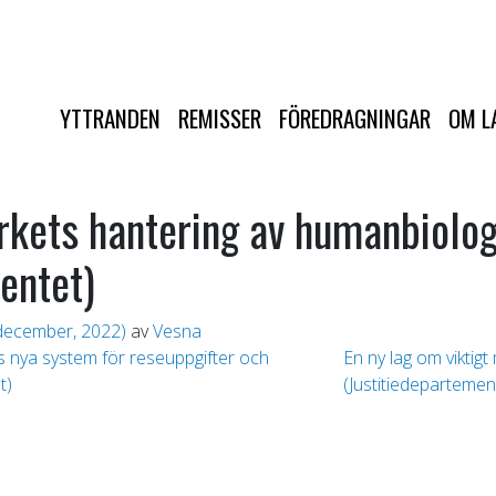
YTTRANDEN
REMISSER
FÖREDRAGNINGAR
OM L
rkets hantering av humanbiolog
entet)
december, 2022)
av
Vesna
:s nya system för reseuppgifter och
En ny lag om viktig
t)
(Justitiedepartemen