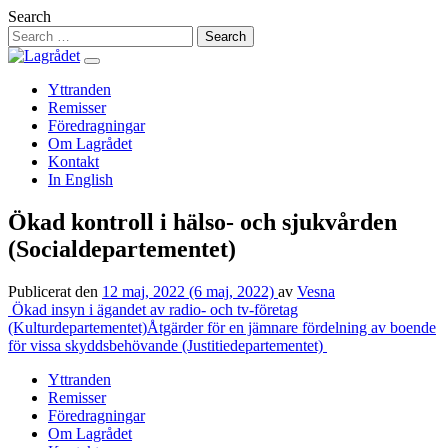
Hoppa
Search
till
innehåll
Yttranden
Remisser
Föredragningar
Om Lagrådet
Kontakt
In English
Ökad kontroll i hälso- och sjukvården
(Socialdepartementet)
Publicerat den
12 maj, 2022
(6 maj, 2022)
av
Vesna
Inläggsnavigering
Ökad insyn i ägandet av radio- och tv-företag
(Kulturdepartementet)
Åtgärder för en jämnare fördelning av boende
för vissa skyddsbehövande (Justitiedepartementet)
Yttranden
Remisser
Föredragningar
Om Lagrådet