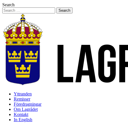
Hoppa
Search
till
innehåll
Yttranden
Remisser
Föredragningar
Om Lagrådet
Kontakt
In English