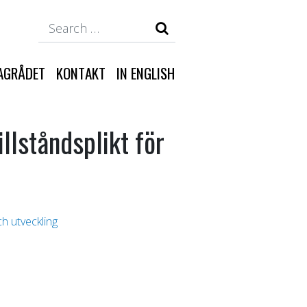
Search
AGRÅDET
KONTAKT
IN ENGLISH
lståndsplikt för
ch utveckling