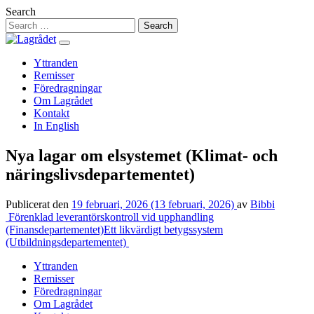
Hoppa
Search
till
innehåll
Yttranden
Remisser
Föredragningar
Om Lagrådet
Kontakt
In English
Nya lagar om elsystemet (Klimat- och
näringslivsdepartementet)
Publicerat den
19 februari, 2026
(13 februari, 2026)
av
Bibbi
Inläggsnavigering
Förenklad leverantörskontroll vid upphandling
(Finansdepartementet)
Ett likvärdigt betygssystem
(Utbildningsdepartementet)
Yttranden
Remisser
Föredragningar
Om Lagrådet