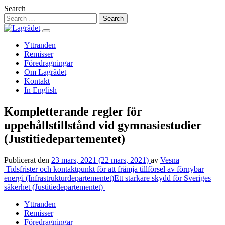
Hoppa
Search
till
innehåll
Yttranden
Remisser
Föredragningar
Om Lagrådet
Kontakt
In English
Kompletterande regler för
uppehållstillstånd vid gymnasiestudier
(Justitiedepartementet)
Publicerat den
23 mars, 2021
(22 mars, 2021)
av
Vesna
Inläggsnavigering
Tidsfrister och kontaktpunkt för att främja tillförsel av förnybar
energi (Infrastrukturdepartementet)
Ett starkare skydd för Sveriges
säkerhet (Justitiedepartementet)
Yttranden
Remisser
Föredragningar