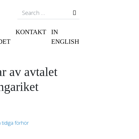
Search
KONTAKT
IN
DET
ENGLISH
r av avtalet
ngariket
 tidiga förhör