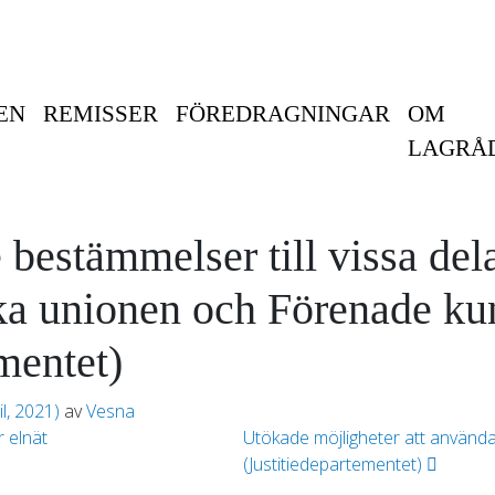
EN
REMISSER
FÖREDRAGNINGAR
OM
LAGRÅ
bestämmelser till vissa dela
ka unionen och Förenade ku
mentet)
il, 2021)
av
Vesna
 elnät
Utökade möjligheter att använda
(Justitiedepartementet)