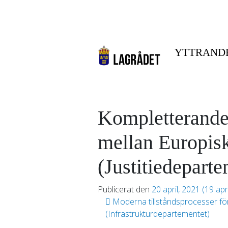
YTTRAND
Kompletterande 
mellan Europis
(Justitiedeparte
Publicerat den
20 april, 2021
(19 apr
Inläggsnavigering
Moderna tillståndsprocesser för
(Infrastrukturdepartementet)