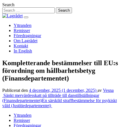
Hoppa
Search
till
innehåll
Yttranden
Remisser
Föredragningar
Om Lagrådet
Kontakt
In English
Kompletterande bestämmelser till EU:s
förordning om hållbarhetsbetyg
(Finansdepartementet)
Publicerat den
4 december, 2025
(1 december, 2025)
av
Vesna
Inläggsnavigering
Sänkt mervärdesskatt på tillträde till danstillställningar
(Finansdepartementet)
En särskild straffbestämmelse för psykiskt
våld (Justitiedepartementet)
Yttranden
Remisser
Föredragningar