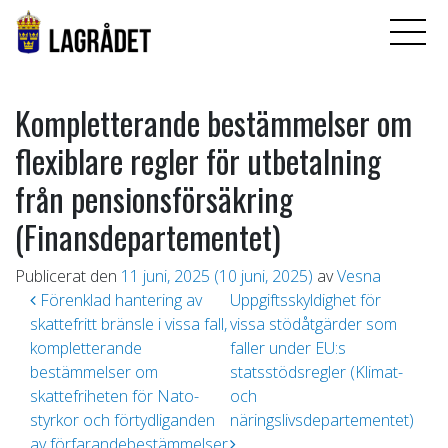
Kompletterande bestämmelser om
flexiblare regler för utbetalning
från pensionsförsäkring
(Finansdepartementet)
Publicerat den
11 juni, 2025
(10 juni, 2025)
av
Vesna
Inläggsnavigering
Förenklad hantering av
Uppgiftsskyldighet för
skattefritt bränsle i vissa fall,
vissa stödåtgärder som
kompletterande
faller under EU:s
bestämmelser om
statsstödsregler (Klimat-
skattefriheten för Nato-
och
styrkor och förtydliganden
näringslivsdepartementet)
av förfarandebestämmelser