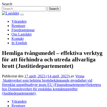
Hoppa
Search
till
innehåll
Yttranden
Remisser
Föredragningar
Om Lagrådet
Kontakt
In English
Hemliga tvångsmedel – effektiva verktyg
för att förhindra och utreda allvarliga
brott (Justitiedepartementet)
Publicerat den
17 april, 2023
(14 april, 2023)
av
Vesna
Inläggsnavigering
Skatteverket som behörig brottsbekämpande myndighet vid
förenklat uppgiftsutbyte inom EU (Finansdepartementet)
Sekretess
hos Domstolsverket för enskildas kontaktuppgifter
(Justitiedepartementet)
Yttranden
Remisser