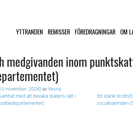
YTTRANDEN
REMISSER
FÖREDRAGNINGAR
OM L
h medgivanden inom punktskat
epartementet)
15 november, 2024)
av
Vesna
ksamhet med att bevaka statens rätt i
Ett stärkt brotts
Justitiedepartementet)
socialnämnden (