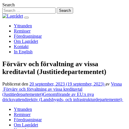
Hoppa
Search
till
innehåll
Yttranden
Remisser
Föredragningar
Om Lagrådet
Kontakt
In English
Förvärv och förvaltning av vissa
kreditavtal (Justitiedepartementet)
Publicerat den
20 september, 2023
(19 september, 2023)
av
Vesna
Inläggsnavigering
Förvärv och förvaltning av vissa kreditavtal
(Justitiedepartementet)
Genomförande av EU:s nya
dricksvattendirektiv (Landsbygds- och infrastrukturdepartementet)
Yttranden
Remisser
Föredragningar
Om Lagrådet