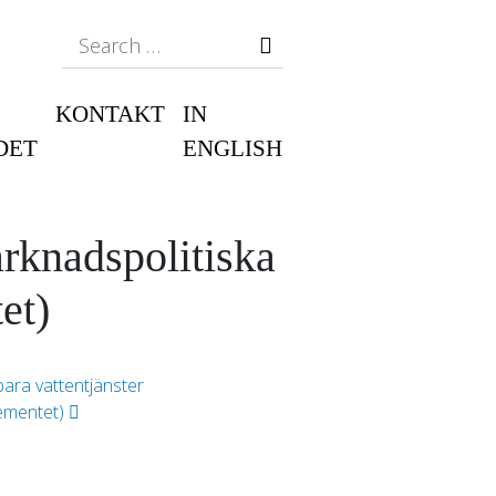
Search
KONTAKT
IN
DET
ENGLISH
arknadspolitiska
et)
lbara vattentjänster
tementet)