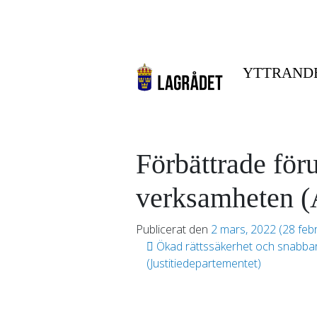
YTTRAND
Förbättrade för
verksamheten (
Publicerat den
2 mars, 2022
(28 feb
Inläggsnavigering
Ökad rättssäkerhet och snabbare v
(Justitiedepartementet)