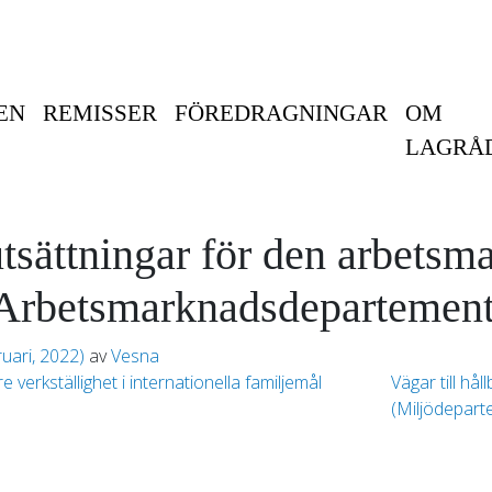
EN
REMISSER
FÖREDRAGNINGAR
OM
LAGRÅ
utsättningar för den arbetsm
Arbetsmarknadsdepartement
ruari, 2022)
av
Vesna
erkställighet i internationella familjemål
Vägar till hål
(Miljödepar