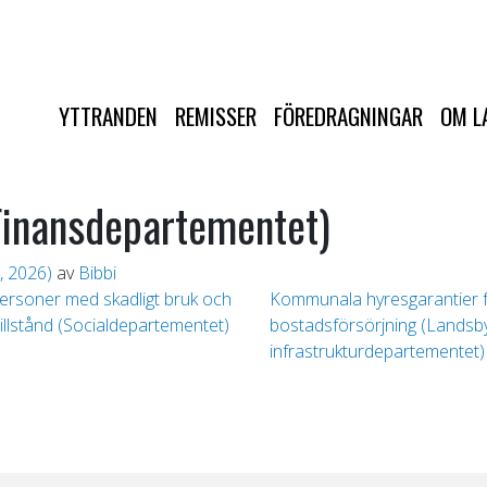
YTTRANDEN
REMISSER
FÖREDRAGNINGAR
OM L
Finansdepartementet)
, 2026)
av
Bibbi
ersoner med skadligt bruk och
Kommunala hyresgarantier fö
illstånd (Socialdepartementet)
bostadsförsörjning (Landsb
infrastrukturdepartementet