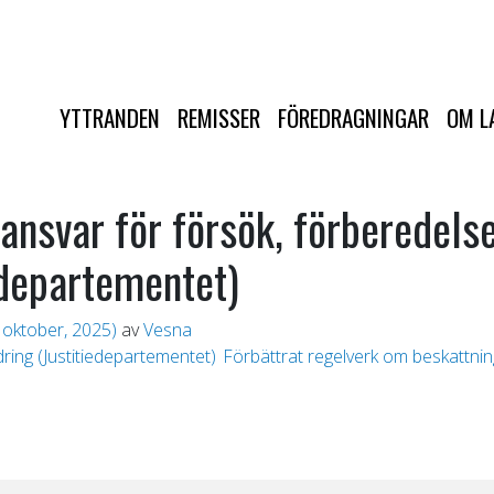
YTTRANDEN
REMISSER
FÖREDRAGNINGAR
OM L
ffansvar för försök, förberedel
iedepartementet)
 oktober, 2025)
av
Vesna
ring (Justitiedepartementet)
Förbättrat regelverk om beskattni