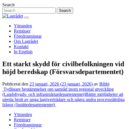
Hoppa
Search
till
innehåll
Yttranden
Remisser
Föredragningar
Om Lagrådet
Kontakt
In English
Ett starkt skydd för civilbefolkningen vid
höjd beredskap (Försvarsdepartementet)
Publicerat den
23 januari, 2026
(23 januari, 2026)
av
Bibbi
Inläggsnavigering
Tydligare bestämmelser om samråd inom regional utveckling
(Landsbygds- och infrastrukturdepartementet)
Bättre möjligheter att
utreda brott av unga lagöverträdare och några andra processrättsliga
frågor (Justitiedepartementet)
Yttranden
Remisser
Föredragningar