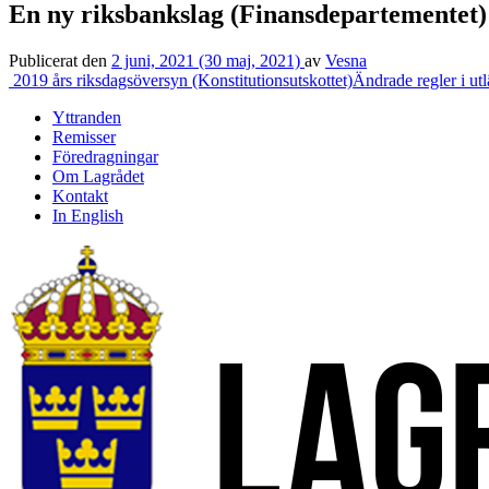
En ny riksbankslag (Finansdepartementet)
Publicerat den
2 juni, 2021
(30 maj, 2021)
av
Vesna
Inläggsnavigering
2019 års riksdagsöversyn (Konstitutionsutskottet)
Ändrade regler i ut
Yttranden
Remisser
Föredragningar
Om Lagrådet
Kontakt
In English