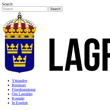
Hoppa
Search
till
innehåll
Yttranden
Remisser
Föredragningar
Om Lagrådet
Kontakt
In English