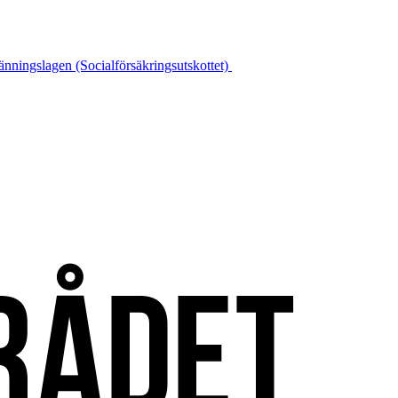
länningslagen (Socialförsäkringsutskottet)