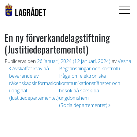
En ny förverkandelagstiftning
(Justitiedepartementet)
Publicerat den
26 januari, 2024
(12 januari, 2024)
av
Vesna
Inläggsnavigering
Avskaffat krav på
Begränsningar och kontroll i
bevarande av
fråga om elektroniska
räkenskapsinformation
kommunikationstjänster och
i original
besök på särskilda
(Justitiedepartementet)
ungdomshem
(Socialdepartementet)