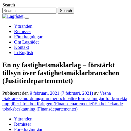
Hoppa
Search
till
innehåll
Yttranden
Remisser
Föredragningar
Om Lagrådet
Kontakt
In English
En ny fastighetsmäklarlag – förstärkt
tillsyn över fastighetsmäklarbranschen
(Justitiedepartementet)
Publicerat den
9 februari, 2021
(7 februari, 2021)
av
Vesna
Inläggsnavigering
Säkrare samordningsnummer och bättre förutsättningar för korrekta
uppgifter i folkbokföringen (Finansdepartementet)
En heltäckande
tobaksbeskattning (Finansdepartementet)
Yttranden
Remisser
Föredragningar