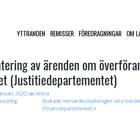
YTTRANDEN
REMISSER
FÖREDRAGNINGAR
OM L
ntering av ärenden om överföra
het (Justitiedepartementet)
anuari, 2020)
av
Vesna
sörjning
Ändrade mervärdesskatteregler vid e-hande
(Finansdepartementet)