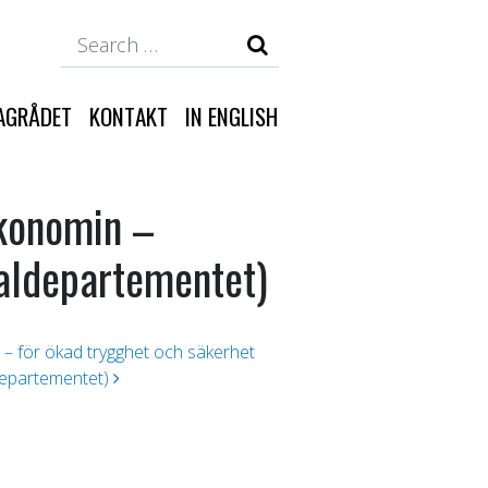
Search
AGRÅDET
KONTAKT
IN ENGLISH
ekonomin –
ialdepartementet)
an – för ökad trygghet och säkerhet
departementet)