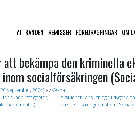
YTTRANDEN
REMISSER
FÖREDRAGNINGAR
OM L
ör att bekämpa den kriminella 
g inom socialförsäkringen (Soc
20 september, 2024)
av
Vesna
 för ökade rättigheter,
Avskildhet i anslutning till dygnsvil
ialdepartementet)
på särskilda ungdomshem (Social