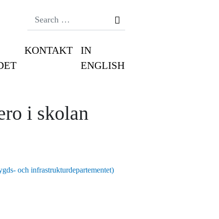
Search
KONTAKT
IN
DET
ENGLISH
ero i skolan
gds- och infrastrukturdepartementet)