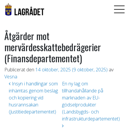
Åtgärder mot
mervärdesskattebedrägerier
(Finansdepartementet)
Publicerat den
14 oktober, 2025
(9 oktober, 2025)
av
Vesna
Inläggsnavigering
Insyn i handlingar som
En ny lag om
inhämtas genom beslag
tillhandahållande på
och kopiering vid
marknaden av EU-
husrannsakan
gödselprodukter
(Justitiedepartementet)
(Landsbygds- och
infrastrukturdepartementet)